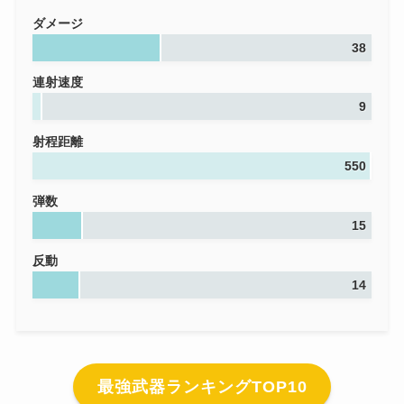
ダメージ
38
連射速度
9
射程距離
550
弾数
15
反動
14
最強武器ランキングTOP10