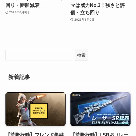
回り・距離減衰
マは威力No.3！強さと評
価・立ち回り
2023年8月9日
2023年8月9日
検索
新着記事
【荒野行動】フレンド集結
【荒野行動】LSR-8（レー