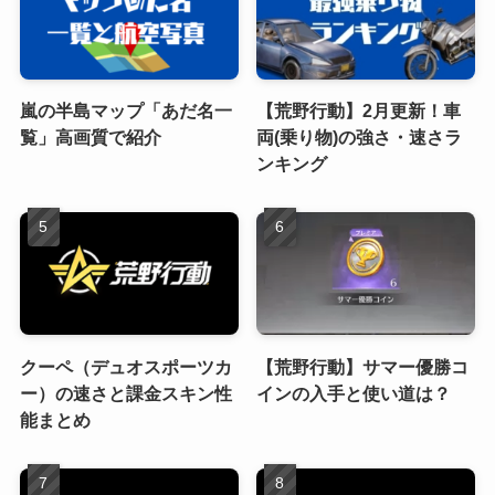
嵐の半島マップ「あだ名一
【荒野行動】2月更新！車
覧」高画質で紹介
両(乗り物)の強さ・速さラ
ンキング
クーペ（デュオスポーツカ
【荒野行動】サマー優勝コ
ー）の速さと課金スキン性
インの入手と使い道は？
能まとめ