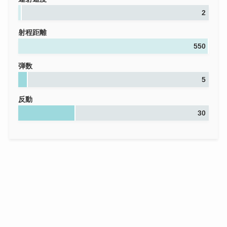
2
射程距離
550
弾数
5
反動
30