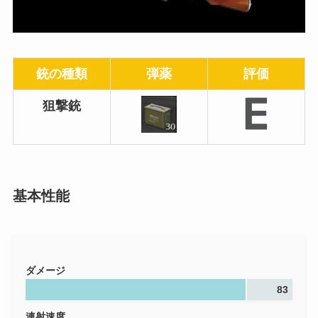
銃の種類
弾薬
評価
狙撃銃
基本性能
ダメージ
83
連射速度