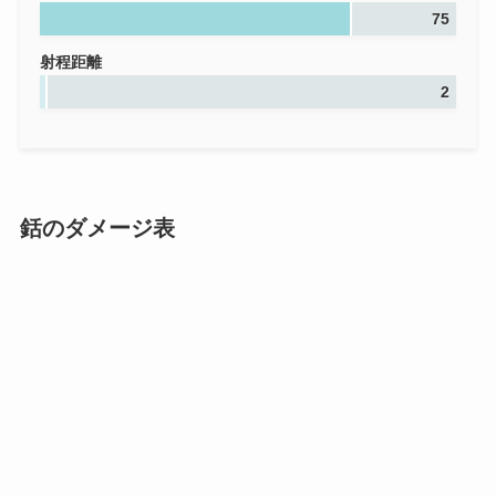
75
射程距離
2
銛のダメージ表