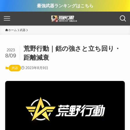
最強武器ランキングはこちら
ホーム
武器
荒野行動｜銛の強さと立ち回り・
2023
8/09
距離減衰
2023年8月9日
武器