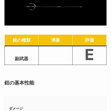
銃の種類
弾薬
評価
副武器
銛の基本性能
ダメージ