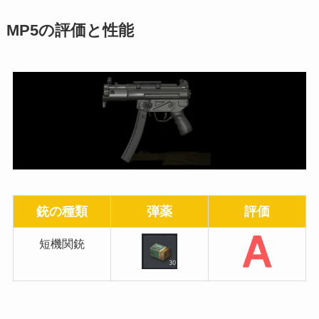
MP5の評価と性能
銃の種類
弾薬
評価
短機関銃