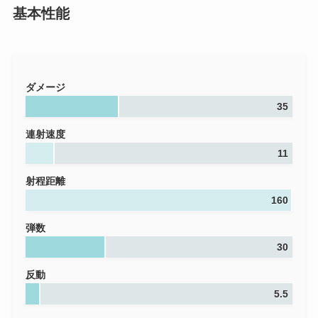
基本性能
ダメージ
35
連射速度
11
射程距離
160
弾数
30
反動
5.5