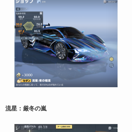
流星：厳冬の嵐