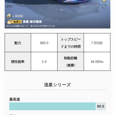
トップスピー
動力
900.0
7.831秒
ドまでの時間
制動距離
慣性能率
1.0
34.093m
〈燃費〉
流星シリーズ
最高速
90.0