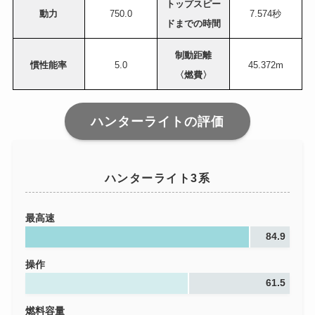
トップスピー
動力
750.0
7.574秒
ドまでの時間
制動距離
慣性能率
5.0
45.372m
〈燃費〉
ハンターライトの評価
ハンターライト3系
最高速
84.9
操作
61.5
燃料容量