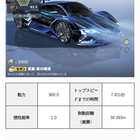
トップスピー
動力
900.0
7.831秒
ドまでの時間
制動距離
慣性能率
1.0
34.093m
〈燃費〉