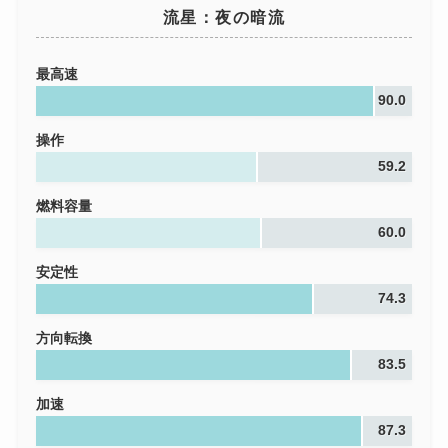
流星：夜の暗流
最高速
90.0
操作
59.2
燃料容量
60.0
安定性
74.3
方向転換
83.5
加速
87.3