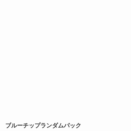
ブルーチップランダムパック