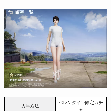
バレンタイン限定ガチ
入手方法
ャ