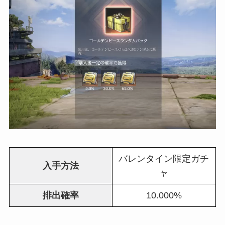
バレンタイン限定ガチ
入手方法
ャ
排出確率
10.000%