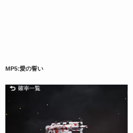
MP5:愛の誓い