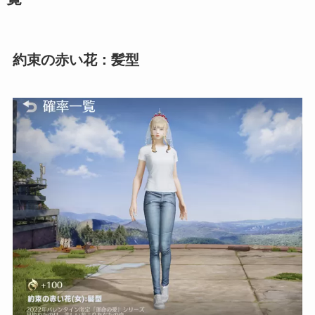
約束の赤い花：髪型