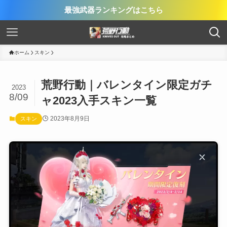
最強武器ランキングはこちら
ホーム
スキン
荒野行動｜バレンタイン限定ガチ
2023
8/09
ャ2023入手スキン一覧
2023年8月9日
スキン