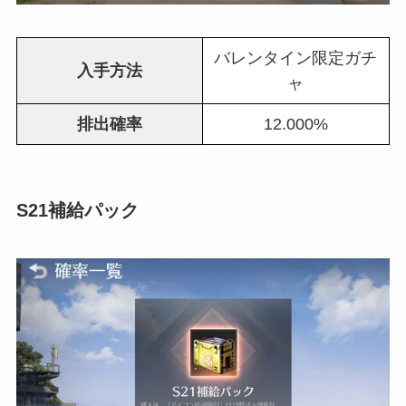
バレンタイン限定ガチ
入手方法
ャ
排出確率
12.000%
S21補給パック