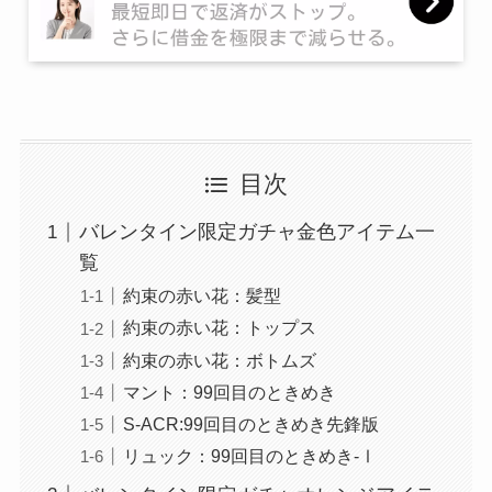
目次
バレンタイン限定ガチャ金色アイテム一
覧
約束の赤い花：髪型
約束の赤い花：トップス
約束の赤い花：ボトムズ
マント：99回目のときめき
S-ACR:99回目のときめき先鋒版
リュック：99回目のときめき‐Ⅰ