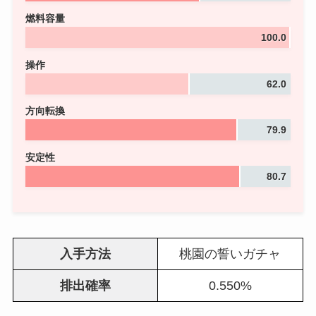
燃料容量
100.0
操作
62.0
方向転換
79.9
安定性
80.7
入手方法
桃園の誓いガチャ
排出確率
0.550%