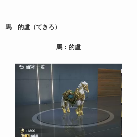
馬 的盧（てきろ）
馬：的盧