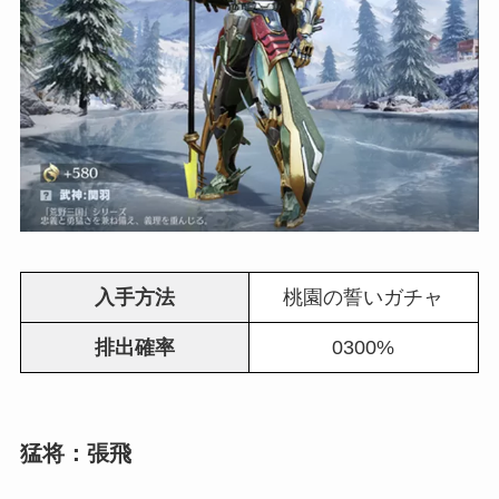
入手方法
桃園の誓いガチャ
排出確率
0300%
猛将：張飛