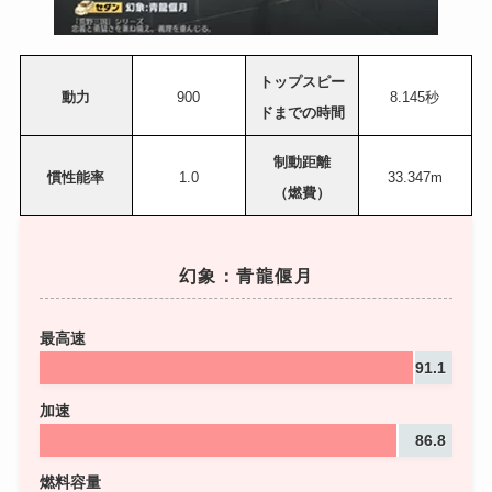
トップスピー
動力
900
8.145秒
ドまでの時間
制動距離
慣性能率
1.0
33.347m
（燃費）
幻象：青龍偃月
最高速
91.1
加速
86.8
燃料容量