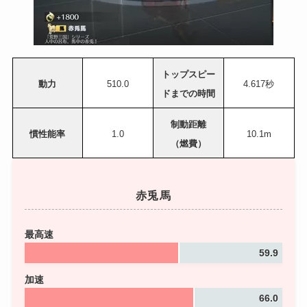
トップスピー
動力
510.0
4.617秒
ドまでの時間
制動距離
慣性能率
1.0
10.1m
（燃費）
赤兎馬
最高速
59.9
加速
66.0