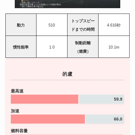
トップスピー
動力
510
4.616秒
ドまでの時間
制動距離
慣性能率
1.0
10.1m
（燃費）
的盧
最高速
59.9
加速
66.0
燃料容量