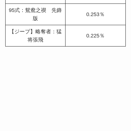
95式：鴛鴦之禊 先鋒
0.253％
版
【ジープ】略奪者：猛
0.225％
将張飛