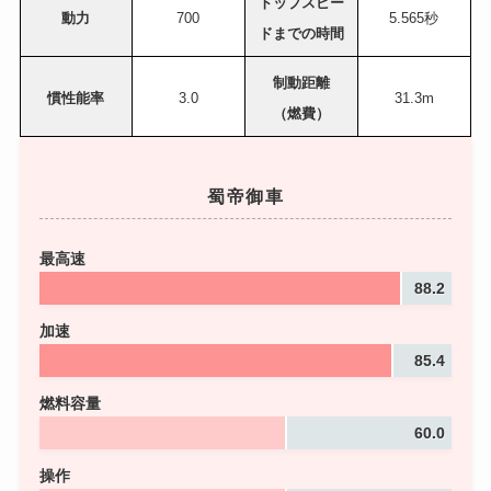
トップスピー
動力
700
5.565秒
ドまでの時間
制動距離
慣性能率
3.0
31.3m
（燃費）
蜀帝御車
最高速
88.2
加速
85.4
燃料容量
60.0
操作