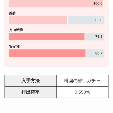
100.0
操作
62.0
方向転換
79.9
安定性
80.7
入手方法
桃園の誓いガチャ
排出確率
0.550%