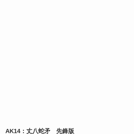
AK14：丈八蛇矛 先鋒版