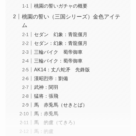
桃園の誓いガチャの概要
桃園の誓い（三国シリーズ）金色アイテ
ム
セダン 幻象：青龍偃月
セダン：幻象：青龍偃月
三輪バイク 蜀帝御車
三輪バイク：蜀帝御車
AK14：丈八蛇矛 先鋒版
漢昭烈帝：劉備
武神：関羽
猛将：張飛
馬 赤兎馬（せきとば）
馬：赤兎馬
馬 的盧（てきろ）
馬：的盧