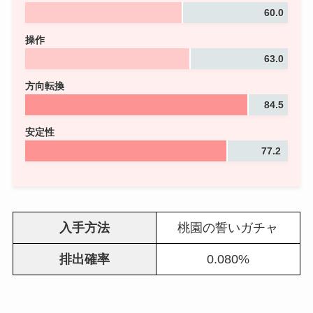
60.0
操作
63.0
方向転換
84.5
安定性
77.2
入手方法
桃園の誓いガチャ
排出確率
0.080%