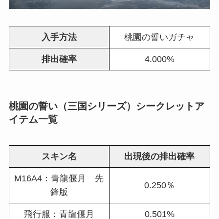
入手方法
桃園の誓いガチャ
排出確率
4.000%
桃園の誓い（三国シリーズ）シークレットア
イテム一覧
スキン名
出現後の排出確率
M16A4：青龍偃月 先
0.250％
鋒版
飛行服：青龍偃月
0.501%