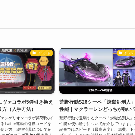
イベント
イベン
エヴァコラボ5弾引き換え
荒野行動S26クーペ「煉獄処刑人
り方（入手方法）
性能｜マクラーレンどっちが強い
ァンゲリオンコラボ第5弾のイ
荒野行動で登場するクーペ「煉獄処刑人」
Twitter連動の引換コードを
性能や使い勝手について紹介しています。
や使い方、獲得特典について紹
記事ではスピード（最高速度）、燃費、ト