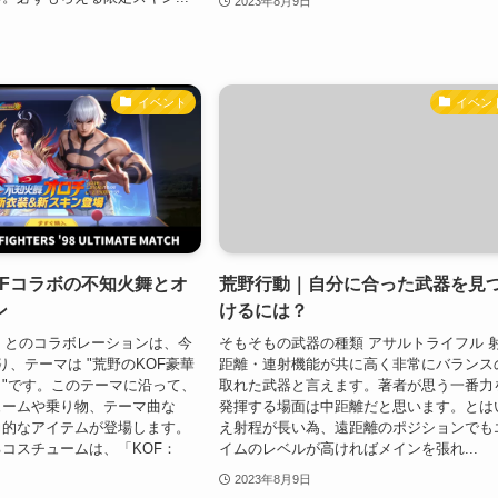
2023年8月9日
イベント
イベン
OFコラボの不知火舞とオ
荒野行動｜自分に合った武器を見
ン
けるには？
UM』とのコラボレーションは、今
そもそもの武器の種類 アサルトライフル 
り、テーマは "荒野のKOF豪華
距離・連射機能が共に高く非常にバランス
"です。このテーマに沿って、
取れた武器と言えます。著者が思う一番力
ュームや乗り物、テーマ曲な
発揮する場面は中距離だと思います。とは
力的なアイテムが登場します。
え射程が長い為、遠距離のポジションでも
コスチュームは、「KOF：
イムのレベルが高ければメインを張れ...
2023年8月9日