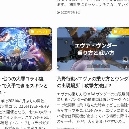
ます。 期間中にミッションをこなしていく.
2023年8月9日
イベント
イベン
】七つの大罪コラボ復
荒野行動×エヴァの乗り方とヴンダ
トで入手できるスキンと
の出現場所｜攻撃方法は？
スト
エヴァの乗り方① AAAヴンダーの出現場
降りる ヴンダーの搭乗口は青いマーク ヴ
ボは2021年1月ぶりの開催！
ーは戦闘機に乗り込んだ時点でどこに着陸
の大罪コラボは5月19日〜6月9
るかマップを見れば分かる。エヴァに乗り
どの開催となる。七つの大罪コ
い場合は戦闘機が止まっている場所に降り
ログインボーナスでガチャ6回
のが一番。 ただ、人が集まりやすいの...
S連動イベントでもコラボガチ
。必ずもらえる限定スキン...