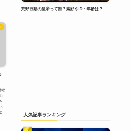
荒野行動の皇帝って誰？素顔やID・年齢は？
ト
つ
射程
の
を
い
エ
人気記事ランキング