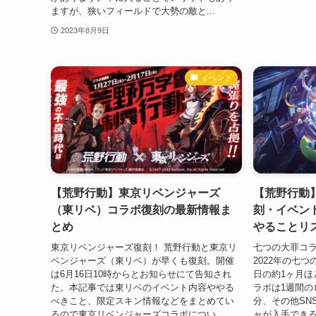
ますが、狭いフィールドで大勢の敵と...
2023年8月9日
イベント
【荒野行動】東京リベンジャーズ
【荒野行動
（東リベ）コラボ復刻の最新情報ま
刻・イベン
とめ
やることリ
東京リベンジャーズ復刻！ 荒野行動と東京リ
七つの大罪コラ
ベンジャーズ（東リベ）が早くも復刻。開催
2022年の七つ
は6月16日10時からとお知らせにて告知され
日の約1ヶ月ほ
た。本記事では東リベのイベント内容ややる
ラボは1週間の
べきこと、限定スキン情報などをまとめてい
分、その他SN
るので東京リベンジャーズコラボについ...
ャが入手できる