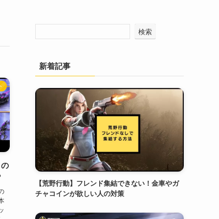
検索
新着記事
ト
」の
？
【荒野行動】フレンド集結できない！金車やガ
の
チャコインが欲しい人の対策
本
ッ