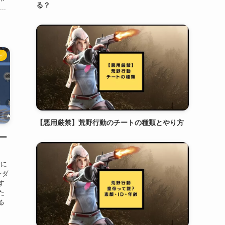
る？
..
ト
【悪用厳禁】荒野行動のチートの種類とやり方
ー
所に
ンダ
す
た
る