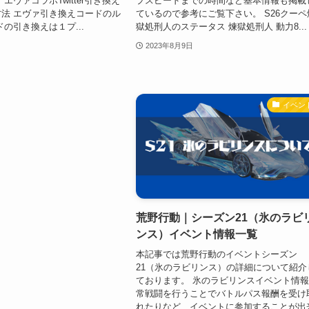
エヴァコラボTwitter引き換え
プスピードまでの時間など基本情報も掲載
法 エヴァ引き換えコードのル
ているので参考にご覧下さい。 S26クーペ
の引き換えは１プ...
獄処刑人のステータス 煉獄処刑人 動力8...
2023年8月9日
イベン
荒野行動｜シーズン21（氷のラビ
ンス）イベント情報一覧
本記事では荒野行動のイベントシーズン
21（氷のラビリンス）の詳細について紹介
ております。 氷のラビリンスイベント情報
常戦闘を行うことでバトルパス報酬を受け
れたりなど、イベントに参加することが出