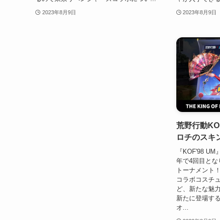
2023年8月9日
2023年8月9日
荒野行動K
ロチのスキ
『KOF'98 
年で4回目とな
トーナメント！
コラボコスチ
ど、新たな魅
新たに登場する
オ...