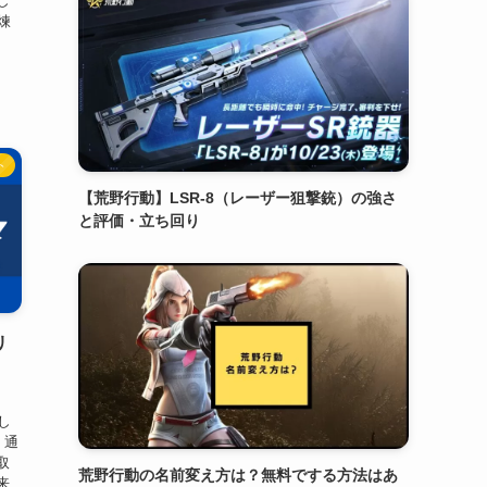
し
煉
ト
【荒野行動】LSR-8（レーザー狙撃銃）の強さ
と評価・立ち回り
リ
し
 通
取
荒野行動の名前変え方は？無料でする方法はあ
来