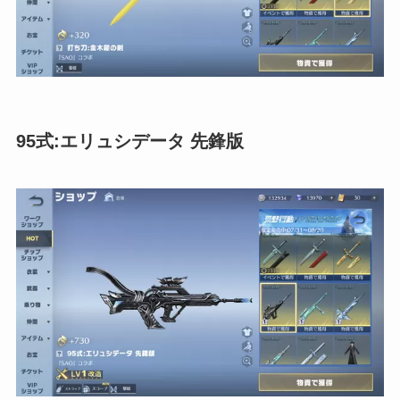
95式:エリュシデータ 先鋒版