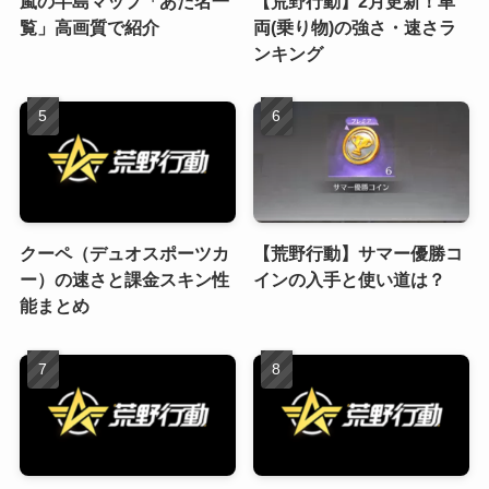
嵐の半島マップ「あだ名一
【荒野行動】2月更新！車
覧」高画質で紹介
両(乗り物)の強さ・速さラ
ンキング
クーペ（デュオスポーツカ
【荒野行動】サマー優勝コ
ー）の速さと課金スキン性
インの入手と使い道は？
能まとめ