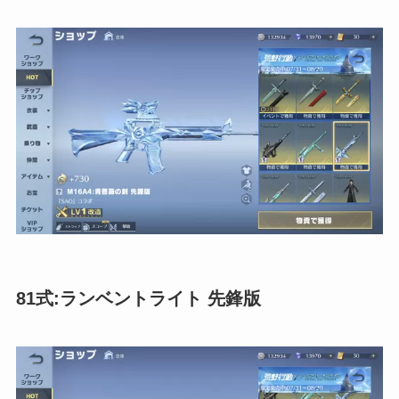
81式:ランベントライト 先鋒版