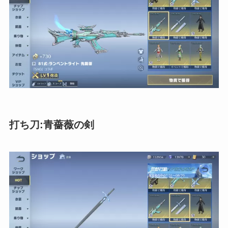
打ち刀:青薔薇の剣