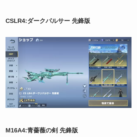
CSLR4:ダークパルサー 先鋒版
M16A4:青薔薇の剣 先鋒版