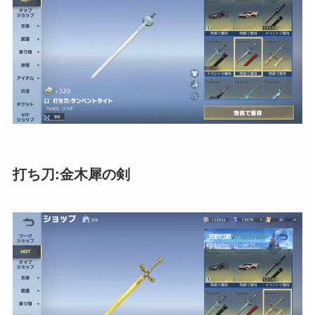
打ち刀:金木犀の剣