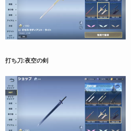
打ち刀:夜空の剣