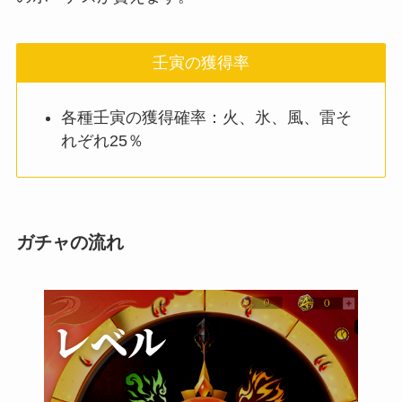
壬寅の獲得率
各種壬寅の獲得確率：火、氷、風、雷そ
れぞれ25％
ガチャの流れ