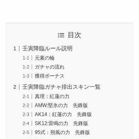
目次
壬寅降臨ルール説明
元素の輪
ガチャの流れ
獲得ボーナス
壬寅降臨ガチャ排出スキン一覧
真理：紅蓮の力
AMW:堅氷の力 先鋒版
AK14：紅蓮の力 先鋒版
SK12:雷鳴の力 先鋒版
95式：朔風の力 先鋒版