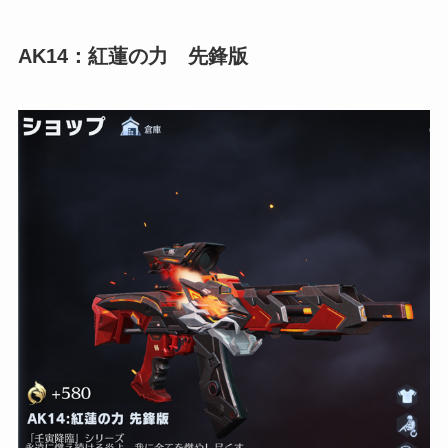
AK14：紅蓮の力 先鋒版