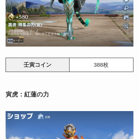
壬寅コイン
388枚
寅虎：紅蓮の力