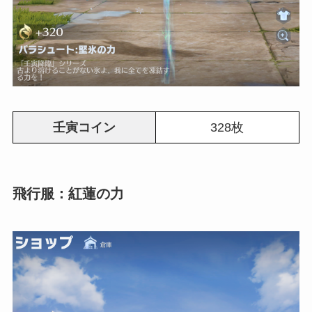
壬寅コイン
328枚
飛行服：紅蓮の力