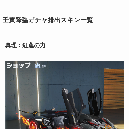
壬寅降臨ガチャ排出スキン一覧
真理：紅蓮の力