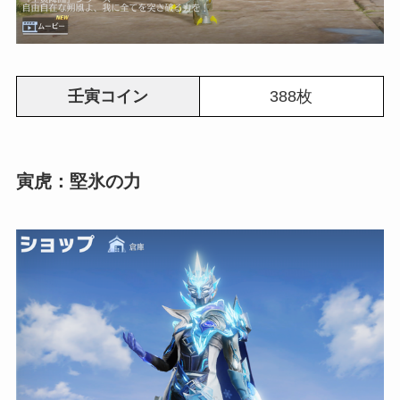
壬寅コイン
388枚
寅虎：堅氷の力