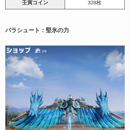
壬寅コイン
328枚
パラシュート：堅氷の力