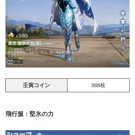
壬寅コイン
388枚
飛行服：堅氷の力