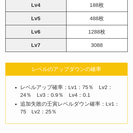
Lv4
188枚
Lv5
488枚
Lv6
1288枚
Lv7
3088
レベルのアップダウンの確率
レベルアップ確率：Lv1：75％ Lv2：
24％ Lv3：0.9％ Lv4：0.1
追加失敗の壬寅レベルダウン確率：Lv1：
75 Lv2：25％