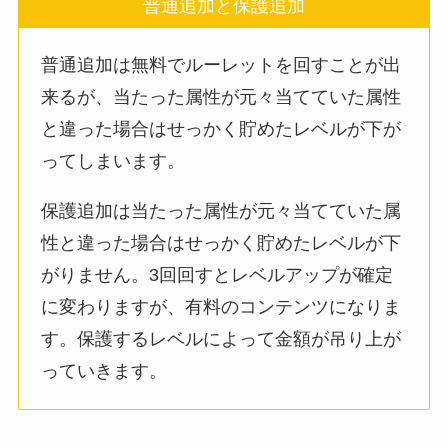
普通追加と保護追加
普通追加は無料でルーレットを回すことが出
来るが、当たった属性が元々当てていた属性
と違った場合はせっかく貯めたレベルが下が
ってしまいます。
保護追加は当たった属性が元々当てていた属
性と違った場合はせっかく貯めたレベルが下
がりません。3回回すとレベルアップが確定
に変わりますが、有料のコンテンツになりま
す。保護するレベルによって金額が吊り上が
っていきます。