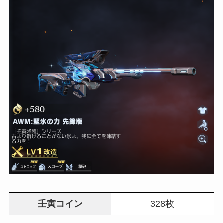
壬寅コイン
328枚