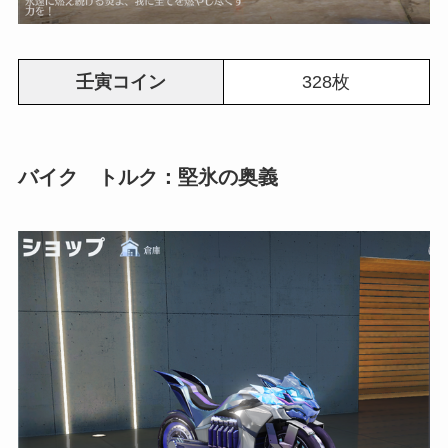
壬寅コイン
328枚
バイク トルク：堅氷の奥義