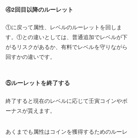
④2回目以降のルーレット
①に戻って属性、レベルのルーレットを回しま
す。①との違いとしては、普通追加でレベルが下
がるリスクがあるか、有料でレベルを守りながら
回すかの違いです。
⑤ルーレットを終了する
終了すると現在のレベルに応じて壬寅コインやボ
ーナスが貰えます。
あくまでも属性はコインを獲得するためのルーレ