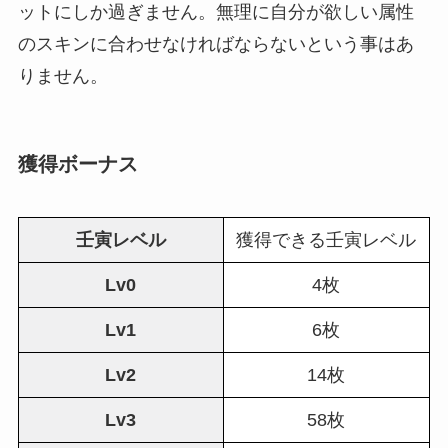
ットにしか過ぎません。無理に自分が欲しい属性
のスキンに合わせなければならないという事はあ
りません。
獲得ボーナス
壬寅レベル
獲得できる壬寅レベル
Lv0
4枚
Lv1
6枚
Lv2
14枚
Lv3
58枚