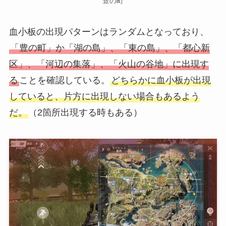
豊の町
血小板の出現パターンはランダムとなっており、
「豊の町」か「湖の島」、「東の島」、「都心新
区」、「河辺の集落」、「火山の谷地」に出現す
る
ことを確認している。
どちらかに血小板が出現
していると、片方に出現しない場合もあるよう
だ。
（2箇所出現する時もある）